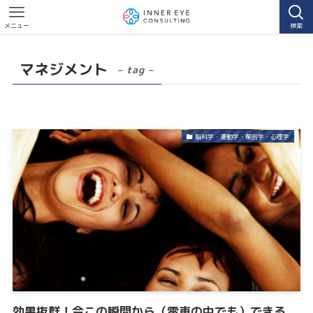
メニュー
検索
マネジメント
– tag –
脳科学・運動学・解剖学・心理学
効果抜群！今この瞬間から（電車の中でも）できる