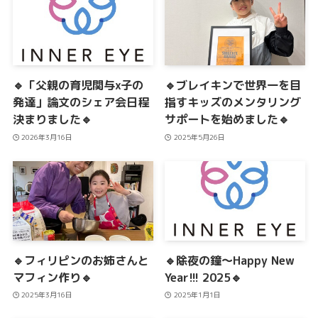
🔹「父親の育児関与x子の
🔹ブレイキンで世界一を目
発達」論文のシェア会日程
指すキッズのメンタリング
決まりました🔹
サポートを始めました🔹
2026年3月16日
2025年5月26日
🔹フィリピンのお姉さんと
🔹除夜の鐘〜Happy New
マフィン作り🔹
Year!!! 2025🔹
2025年3月16日
2025年1月1日