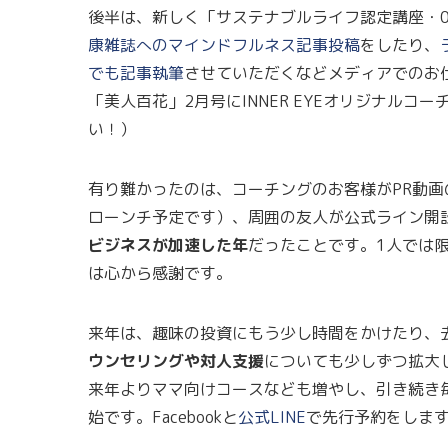
後半は、新しく「サステナブルライフ認定講座・
康雑誌へのマインドフルネス記事投稿
をしたり、
でも記事執筆
させていただくなどメディアでのお
「美人百花」2月号にINNER EYEオリジナル
い！）
有り難かったのは、コーチングのお客様がPR動画
ローンチ予定です）、周囲の友人が公式ライン開
ビジネスが加速した年
だったことです。1人では
は心から感謝です。
来年は、趣味の投資にもう少し時間をかけたり、
ウンセリングや対人支援
についても少しずつ拡大
来年よりママ向けコースなども増やし、引き続き毎
始です。Facebookと
公式LINE
で先行予約をしま