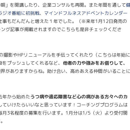
0期」を開講したり、企業コンサルも再開。また年間を通して
ラジオ番組に初挑戦
、
マインドフルネスアドベントカレンダー
仕事もだんだんと増えた１年でした。（※来年1月12日発売の
コーチング記事が掲載されますのでこちらも是非チェックくださ
の撮影やHPリニューアルを手伝ってくれたり（こちらは年始
設をプッシュしてくれるなど、
他者の力や強みをお借りして、
限界がありますからね。助け合い、高めあえる仲間がいること
去年から始めた
うつ病や適応障害など心の病がある方々へのカ
していけたらいいなと思っています！コーチングプログラムは
月3名程度の募集を行います。1月分は1/5（火）より受付開
す。