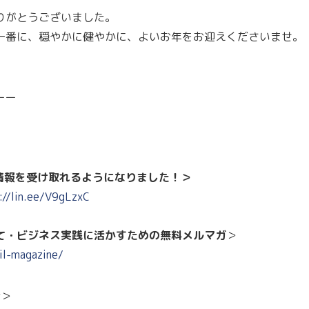
りがとうございました。
一番に、穏やかに健やかに、よいお年をお迎えくださいませ。
ーー
な情報を受け取れるようになりました！＞
://lin.ee/V9gLzxC
て・ビジネス実践に活かすための無料メルマガ
＞
il-magazine/
y
＞