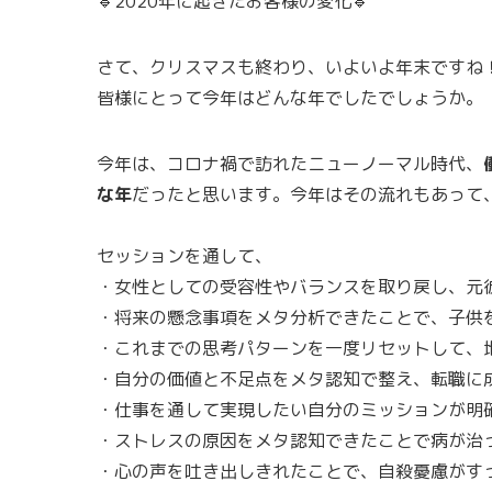
🔹2020年に起きたお客様の変化🔹
さて、クリスマスも終わり、いよいよ年末ですね
皆様にとって今年はどんな年でしたでしょうか。
今年は、コロナ禍で訪れたニューノーマル時代、
な年
だったと思います。今年はその流れもあって
セッションを通して、
・女性としての受容性やバランスを取り戻し、元
・将来の懸念事項をメタ分析できたことで、子供
・これまでの思考パターンを一度リセットして、
・自分の価値と不足点をメタ認知で整え、転職に
・仕事を通して実現したい自分のミッションが明
・ストレスの原因をメタ認知できたことで病が治
・心の声を吐き出しきれたことで、自殺憂慮がす