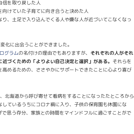
自信を取り戻した人
を向けていた子育てに向き合うと決めた人
なり、土足で入り込んでくる人や嫌な人が近づいてこなくなっ
の変化に出会うことができました。
プログラム
の名付けの理由でもありますが、
それぞれの人がそれ
に近づくための「よりよい自己決定と選択」がある。
それらを
を高めるための、ささやかにサポートできたことに心より喜び
し、北海道から呼び寄せて看病をすることになったたところから
なしているうちにコロナ禍に入り、子供の保育園も休園にな
げで思う存分、家族との時間をマインドフルに過ごすことがで